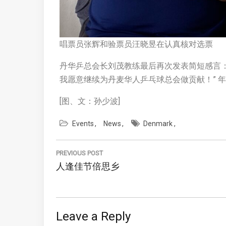
唱票员张辉和验票员汪晓昱在认真核对选票
丹华乒总会长刘茂教练最后再次发表简短感言
我愿意继续为丹麦华人乒乓球总会做贡献！” 
[图、文：孙少波]
Events
News
Denmark
Post
navigation
PREVIOUS POST
Previous
人逢佳节倍思乡
Post:
Leave a Reply