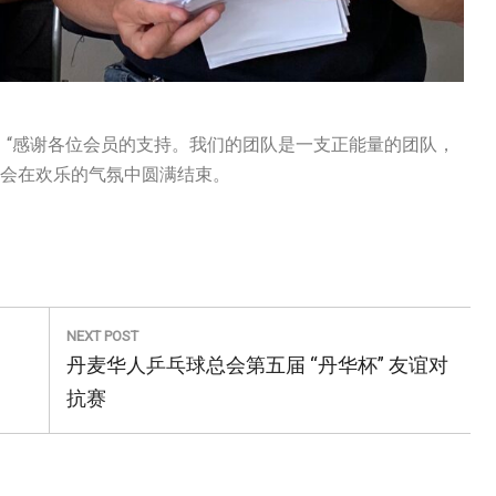
：“感谢各位会员的支持。我们的团队是一支正能量的团队，
年会在欢乐的气氛中圆满结束。
NEXT POST
Next
丹麦华人乒乓球总会第五届 “丹华杯” 友谊对
Post:
抗赛