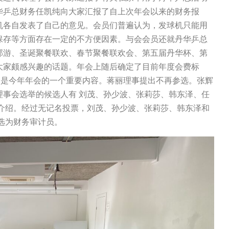
华乒总财务任凯纯向大家汇报了自上次年会以来的财务报
机各自发表了自己的意见。会员们普遍认为，发球机只能用
保存等方面存在一定的不方便因素。与会会员还就丹华乒总
郊游、圣诞聚餐联欢、春节聚餐联欢会、第五届丹华杯、第
大家颇感兴趣的话题。年会上随后确定了目前年度会费标
会是今年年会的一个重要内容。蒋丽理事提出不再参选。张辉
理事会选举的候选人有 刘茂、孙少波、张莉莎、韩东泽、任
了介绍。经过无记名投票，刘茂、孙少波、张莉莎、韩东泽和
选为财务审计员。