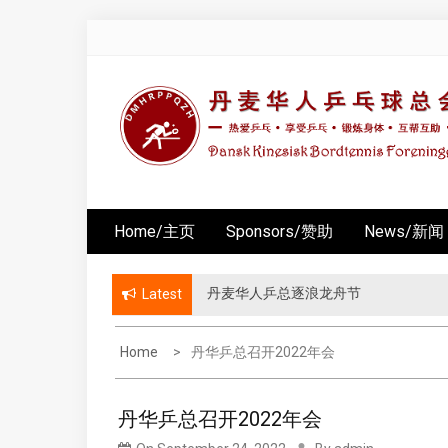
Skip
to
content
Home/主页
Sponsors/赞助
News/新闻
丹华乒总第八届 “丹华杯” 友谊赛
Latest
Home
丹华乒总召开2022年会
丹华乒总召开2022年会