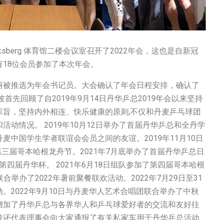
riksberg 体育馆二楼会议室召开了2022年会，这也是自新冠
18位会员参加了本次年会。
丽被推选为年会书记员。大会确认了年会日程安排，确认了
先回顾了自2019年9月14日丹华乒总2019年会以来坚持
宗旨，坚持内外相连、快乐健康的原则,不仅和丹麦乒乓球团
动情况。 2019年10月12日举办了首届丹华乒总和全丹学
中国学生学者联谊会会员之间的友谊。2019年11月10日
第三届哥本哈根龙舟节。2021年7月底举办了首届丹华乒总日
了第四届丹华杯。 2021年6月18日组队参加了第四届哥本哈根
合举办了2022年暑前聚餐联欢活动。2022年7月29日至31
2022年9月10日与丹麦华人艺术合唱团联合举办了中秋
增加了丹华乒总与各界华人和乒乓球爱好者的交流和友好往
波还代表理事会向大家通报了有关私家车用于丹华乒总活动