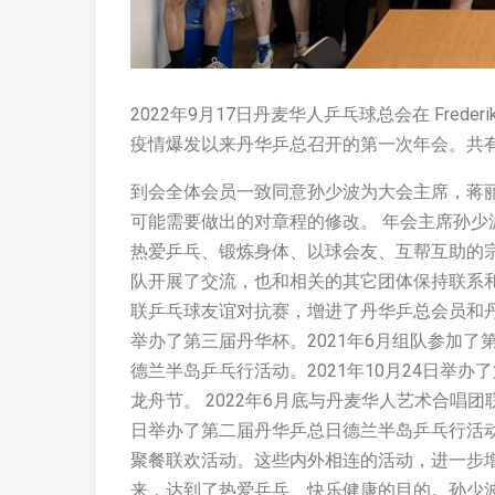
2022年9月17日丹麦华人乒乓球总会在 Frede
疫情爆发以来丹华乒总召开的第一次年会。共有
到会全体会员一致同意孙少波为大会主席，蒋
可能需要做出的对章程的修改。 年会主席孙少波首
热爱乒乓、锻炼身体、以球会友、互帮互助的
队开展了交流，也和相关的其它团体保持联系和活
联乒乓球友谊对抗赛，增进了丹华乒总会员和丹麦
举办了第三届丹华杯。2021年6月组队参加了
德兰半岛乒乓行活动。2021年10月24日举办
龙舟节。 2022年6月底与丹麦华人艺术合唱团联
日举办了第二届丹华乒总日德兰半岛乒乓行活动。
聚餐联欢活动。这些内外相连的活动，进一步
来，达到了热爱乒乓、快乐健康的目的。孙少