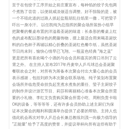
至于在包饺子工序开始之前庄重宣布，每种馅的饺子先包两
个煮熟了尝尝，以便就咸淡做适当调整。好不惊险的是，被
一个不喑此道的过路人抓起盐瓶胡乱往馅里一撒，可把莹子
吓出一身冷汗。 以任凯纯为总指挥的聚会场所装扮小组早
把聚餐的餐桌布置的洋溢着圣诞的味道：长条形的餐桌上红
色的桌布配以墨绿色的爬藤饰物，摆上最适合用来喝圣诞饮
料的白色杯子再辅以精心折叠的圣诞红色餐巾纸，虽然圣诞
节日尚未到，愉快心情早已飞翔。一瓶蓝色经典 “海之蓝”
更是把所有喜欢喝个小酒的与会会员和嘉宾的胃口吊到了云
霄之外。 在主持人宣布2017年丹麦华人乒乓球总会圣诞聚
餐联欢会之时，对所有为筹备本次聚会付出大量心血的会员
表示感谢，包括刘婷为本次聚会联系场地、纯子策划布置聚
会场所并临危受命担负起烹煮水煮鱼的重任、莹子主厨饺子
的制作并设计游艺节目、莉莎和蒋丽精心准备本次聚会所需
要的小礼物、李红文负责购买聚会所需小吃、周刚负责卡啦
OK的设备，等等等等，还有许多会员协助上述主厨们为保
证本次聚会的顺利和圆满举办提供了必要的帮助。主持人也
借此机会再次对华人乒总会长兼总教练刘茂一向极力倡导的
“正能量” 给予了高度的赞誉，并提议举杯向所有这些有助于