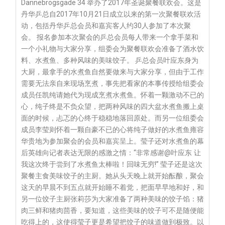
Dannebrogsgade 34 举办了2017年圣诞聚餐联欢会。这是
丹华乒总自2017年10月21日成立以来的第一次聚餐联欢活
动，包括丹华乒总会员和嘉宾客人约30人参加了本次聚
会。 报名参加本次聚会的乒总会员每人带来一个拿手菜和
一个小礼物与大家分享，组委会为聚餐联欢会准备了酒水饮
料、水煮鱼、多种风味的美味饺子。 乒总会员叶应东身为
大厨，最拿手的水煮鱼自然要做来与大家分享，但由于工作
需要无法亲自来现场烹煮，事先把看家的本事传授给组委会
成员任凯纯请她代为现成烹煮水煮鱼。怀着一颗激动不已的
心，纯子终是不负众望，把两种风味的四大盆水煮鱼搬上桌
面的时候，忐忑的心终于稳稳地落回原处。而另一位组委会
成员李莹则怀着一颗自豪不已的心将纯子做好的水煮鱼雍容
华贵地为参加聚会的会员和嘉宾呈上。莹子还对水煮鱼的幕
后英雄向记者表达无限的感激之情：“非常感谢@叶应东 让
我这次终于尝到了水煮鱼太棒啦！回味无穷!” 莹子还是这次
聚餐主食美味饺子的主厨。她从头天晚上就开始酝酿，聚会
这天的早晨不到五点就开始睡不着觉，把面早早地和好，和
另一位饺子主厨张莉莎为大家准备了两种美味的饺子馅：猪
肉三鲜和猪肉茴香，要知道，这些美味的饺子可不是随便能
吃得上的，这使得莹子更是希望把饺子的味道做到极致。以