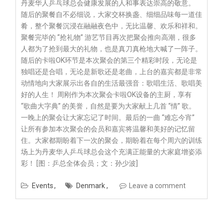
丹麦华人乒乓球总会健康发展的人和事表达崇高的敬意。
随后的聚餐自不必细说，大家交杯换盏、细细品味每一道佳
肴，整个聚餐沉浸在融融夜色中，无比温馨、欢乐和祥和。
聚餐完毕的 “抢礼物” 游艺节目再次把聚会推向高潮，很多
人都为了抢到最大的礼物，也是真刀真枪地大喊了一阵子。
随后的卡啦OK环节是本次聚会的第三个精彩时段，无论是
独唱还是合唱，无论是新歌还是老曲，上台的嘉宾都是非常
动情地向大家展示出各自的生活最强音：歌唱生活、歌唱美
好的人生！ 周刚作为本次聚会卡啦OK设备的主厨，享有
“歌曲大字典” 的美誉，自然是要为大家献上几首 “情” 歌。
一晚上的聚会让大家忘记了时间。最后的一曲 “难忘今宵”
让所有参加本次聚会的会员和嘉宾将温馨和美好的记忆留
住。大家都期盼着下一次的聚会，期盼着在每个周六的训练
场上为丹麦华人乒乓球总会这个充满正能量的大家庭增姿添
彩！ [图：乒总全体会员；文：孙少波]
Events
Denmark
Leave a comment