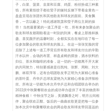
子，白菜、菠菜、韭菜和豆腐、鸡蛋、粉丝扮成三种素
馅，所有素馅饺子都在莹子的辗转反侧下带着金黄色一
盘盘呈现在张团长和其他歌友和球友的面前。美食飘
香，一言以蔽之！特此感谢凯蕖和莹子两位主厨的操
劳！ 当然最要紧的一道工序是 – 吃，所有来参加聚会的
歌友和球友都期盼着这一时刻的到来，餐桌上那推杯换
盏、喜笑颜开的温馨时刻，全都实实在在地印在了每一
位参加聚会的歌友和球友的脸上。在这一张张笑脸的背
后除了上述每一道工序背后所有歌友和球友付出的辛勤
汗水以外，会场的布置、杯盘桌椅的摆放，酒水饮料的
归位、茶水和咖啡的准备，这一切的一切都离不开大家
的共同努力，特别要感谢是任凯纯、张辉、周刚、刘大
鹏、林双萍等，还有合唱团歌友李正明为大家精心准备
的茶叶蛋、丹华乒总球友梁艳为大家精心准备凉拌辣粉
丝。所有这一切都为本次丹华乒总和合唱团联合举办的
2022庆中秋聚餐联欢会的成功举办提供了丰富的物质和
精神食粮！ 中秋佳节之际，美酒飘香之时，明月云间相
伴，聚会联欢正酣。饭后的一曲曲欢歌更是把每一位参
加本次庆中秋聚餐联欢会的两会歌友和球友带回遥远的