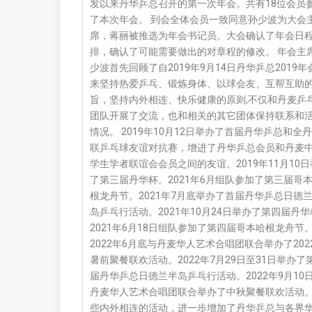
发以来丹华乒总召开的第一次年会。共有18位会员
了本次年会。 到会全体会员一致同意孙少波为大会
席，蒋丽被推选为年会书记员。大会确认了年会日
排，确认了可能需要做出的对章程的修改。 年会主
少波首先回顾了自2019年9月14日丹华乒总2019年
来坚持热爱乒乓、锻炼身体、以球会友、互帮互助
旨，坚持内外相连、快乐健康的原则,不仅和丹麦乒
团队开展了交流，也和相关的其它团体保持联系和
情况。 2019年10月12日举办了首届丹华乒总和全
联乒乓球友谊对抗赛，增进了丹华乒总会员和丹麦
学生学者联谊会会员之间的友谊。2019年11月10
了第三届丹华杯。2021年6月组队参加了第三届哥
根龙舟节。2021年7月底举办了首届丹华乒总日德
岛乒乓行活动。2021年10月24日举办了第四届丹
2021年6月18日组队参加了第四届哥本哈根龙舟节
2022年6月底与丹麦华人艺术合唱团联合举办了202
暑前聚餐联欢活动。2022年7月29日至31日举办了
届丹华乒总日德兰半岛乒乓行活动。2022年9月10
丹麦华人艺术合唱团联合举办了中秋聚餐联欢活动
些内外相连的活动，进一步增加了丹华乒总与各界