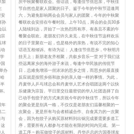
参加
庆中秋聚餐联欢会。俗话说，每逢佳节倍思亲，中秋佳
主
节自然也是家人团聚的日子。鉴于今年的中秋节适逢周
程安
六，为避免影响两会会员与家人的团聚，今年的中秋聚
席孙
餐联欢会安排在午餐时段。上午10点，两会的会员30多
会以
人陆续到达，开始了一次热烈而有序、有条且不紊的午
的宗
餐聚会联欢。老朋友们许久未见，在中秋佳节这样欢乐
乓球
的日子里聚在一起，也是格外的亲热，有说不完的知心
活动
话语互相倾诉。有诗为证： 人逢佳节倍思乡，中秋明月
丹学
挂天上；新朋老友齐相聚，共叙乡音乐一堂 对于我们这
中国
些远离家乡的海外游子来说，每逢中华民族的传统节
日举办
日，总难免增添一丝浓浓的思乡之情，而思乡的最直接
本哈
反应就是按照乡俗和故乡的亲人做一样的事情。为此，
兰半
丹麦华人乒乓球总会和丹麦华人艺术合唱团这两个以快
华杯。
乐健康为宗旨、平日里交往最密切的华人社团选择了自
。
己动手包饺子的方式来庆祝今年的中秋佳节，所以今年
2年
的聚会更是别具一格，不仅仅是老朋友们温馨相聚的一
第二
次聚会，更是所有与会者精诚合作、自食其力的一次聚
日与
会，因为包饺子从购买原材料到出锅完成要需要多道工
。这
序，需要所有人都参与才能在有限的时间内完成。 第一
华人
道工序 – 购买做饺子的原材料。丹华乒总的方国香球友