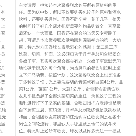
乓、
主动请缨，担负起本次聚餐联欢购买所有原材料的重
了有
任。因为庆中秋，所以不仅要购买包饺子的原料和酒水
了大
饮料，还要购买月饼。国香不辞辛劳，花了几乎一整天
自上
的时间转了好几个店才把所需要的物品购置全，直至最
是否
后还缺一个大西瓜，国香还在聚会的当天又专程跑了一
认
趟，可谓是本次聚餐联欢活动顺利圆满举办的第一大功
，且
臣，特此对方国香球友表示衷心的感谢！ 第二道工序 –
会员
洗菜、切菜、和面。这必须归功于丹华乒总和合唱团众
论，
多娘子军。其实每次聚会都会有这一众娘子军默默无闻
届丹
地忙碌于厨房的每个角落，为热腾腾的餐饮能按时上桌
成为
立下汗马功劳。按照计划，这次聚餐联欢会上也是准备
会费
了多种饺子馅，光是要洗要切的青菜就有白菜4公斤、韭
今
菜1公斤、菠菜1公斤、大葱1公斤，俞雪和俞雷两位歌
张辉
友几乎担负起了全部洗菜切菜的重任，为包饺子工程的
会选
顺利进行打下了坚实的基础。合唱团指挥方老师也是亲
凯纯
自下厨煎豆腐、煎鸡蛋，丹华乒总刘教练也是跃跃欲试
过无
和面，合唱团歌友黄凯蕖和江浩钧两位歌友则是在各个
纯当
岗位之间轮流转，哪里缺人手哪里就是他们的战斗岗
员。
位。特此对上述所有歌友、球友以及许多无法一一提及