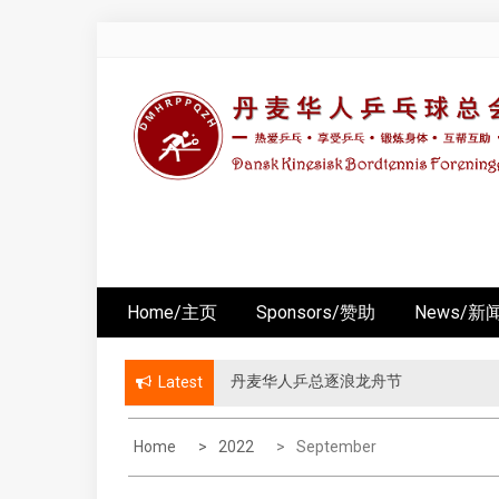
Skip
to
content
Home/主页
Sponsors/赞助
News/新
丹麦华人乒总逐浪龙舟节
丹华乒总第八届 “丹华杯” 友谊赛
Latest
Home
2022
September