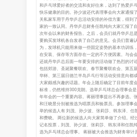
和乒乓球爱好者的交流和友好往来，达到了热爱乒
快乐健康的目的。孙少波还代表理事会向大家通报
关私家车用于丹华乒总活动安排的补偿方案，得到
家的一致认同。丹华乒总财务任凯纯向大家汇报了
次年会以来的财务报告。之后，会员们就丹华乒总
要购买发球机各自发表了自己的意见。会员们普遍
为，发球机只能用来做一些固定姿势的基本功训练
在安装、保存等方面存在一定的不方便因素。与会
还就丹华乒总后面一年要安排的活动做了热烈的讨
包括郊游、圣诞聚餐联欢、春节聚餐联欢会、第五
华杯、第三届日德兰半岛乒乓行等活动安排意向都
大家颇感兴趣的话题。年会上随后确定了目前年度
标准，仍然维持300克朗。选举乒乓球总会理事会是
年年会的一个重要内容。蒋丽理事提出不再参选。
和汪晓昱分别被推选为唱票员和验票员。参加理事
举的候选人有 刘茂、孙少波、张莉莎、韩东泽、任
和费晓。 两位新的候选人向大家简单做了介绍。经
记名投票，刘茂、孙少波、张莉莎、韩东泽和任凯
选为乒乓球总会理事。 蒋丽被大会推选为财务审计