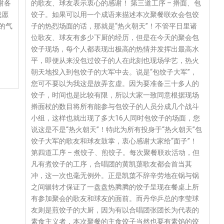
谢各
的歌友、球友表示衷心的感谢！ 第三道工序 – 擀面、包
我愿
饺子。如果可以用一个成语来描述本次聚餐联欢会包饺
的气
子的热烈场面的话，那就是“热火朝天”！不管平日里诸
位歌友、球友有多少下厨的经历，但是在今天的聚会包
饺子现场，每个人都表现出极高的热情并发挥出最高水
平，即便从来没包过饺子的人在此刻也现场学艺，热火
朝天地投入到包饺子的大军中去。说是“包饺子大军”，
您可不要以为我这是故弄玄虚。因为要准备三十多人的
饺子，时间也是比较有限，所以大家一致同意根据现场
擀面杖的数目将所有能参与包饺子的人员分成几个战斗
小组，这样也就出现了多大16人同时包饺子的场面，您
说这是不是“热火朝天”！特此为所有投身于“热火朝天”包
饺子大军的歌友和球友鼓掌，衷心感谢大家给“面子”！
第四道工序 – 煮饺子、煎饺子。每次聚餐联欢活动，但
凡有煮饺子的工序，合唱团的黄凯蕖歌友都会首当其
冲，这一次也毫无例外。正是凯蕖不辞辛劳地在锅与锅
之间辗转才保证了一盘盘热腾腾的饺子呈现在餐桌上所
有参加聚会的歌友和球友的面前。而丹华乒总的李莹球
友则是煎饺子的大厨，因为有以合唱团张团长为代表的
素食主义者，本次聚餐的主食饺子当然也要有素馅的饺