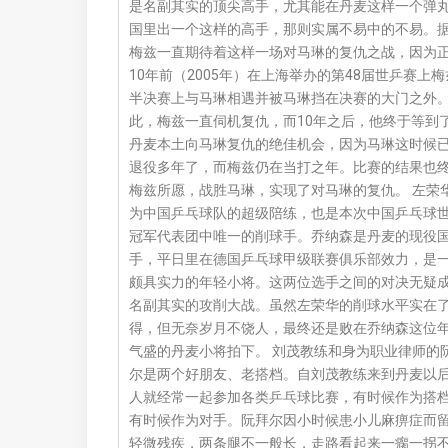
是名副其实的顶尖高手，尤其能在丹麦这样一个弹
国里出一个这样的高手，那则实属不易中的不易。
梅兹一直期待着这样一场对马琳的复仇之战，因为
10年前（2005年）在上海举办的第48届世乒赛上
半决赛上与马琳相遇并被马琳挡在决赛的大门之外
此，梅兹一直伺机复仇，而10年之后，他终于等到
丹麦本土向马琳复仇的绝佳机会，因为马琳这时候
退役多年了，而梅兹仍在当打之年。比赛的结果也
梅兹所愿，战胜马琳，实现了对马琳的复仇。 左荣
为中国乒乓球队的超级陪练，也是本次中国乒乓球
冠军代表团中唯一的削球手。乔纳森是丹麦的现役
手，平日里在德国乒乓球甲级联赛俱乐部效力，是
颇具实力的年轻小将。这两位选手之间的对决无疑
名副其实的攻削大战。虽然左荣华的削球水平实在
得，但无奈岁月不饶人，最终还是败在乔纳森这位
气盛的丹麦小将拍下。 刘茂教练和身为职业律师的
尔是两个好朋友、老搭档。自刘茂教练来到丹麦以
人就经常一起参加各类乒乓球比赛，有时候作为搭
有时候作为对手。阮拜尔因小时候患小儿麻痹症而
轻微残疾，两条腿不一般长，走路看起来一瘸一拐