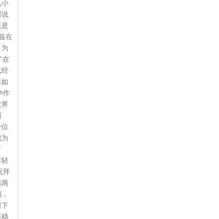
丸小
据说
正是
梅兹在
。为
了在
已经
终如
华作
世界
国
一位
成为
了
年轻
阮拜
后两
档，
留下
不稳