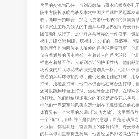
乓界的交流为己任，当刘茂教练与哥本哈根商务孔
院中方院长李晓光谈及本次中国乒乓球世界冠军友
赛，随即一拍即合，加之飞虎老板伦纳特的慷慨赞
以徐寅生主席为领队的中国乒乓球世界冠军丹麦行
团便顺利成行了。是中丹乒乓球界的一件盛事，也
祝中丹建交65周建、庆祝中丹友谊的一件盛事。 郭
和陈新华作为两位令人敬仰的乒乓球世界冠军，他
仅有着辉煌的历史荣誉、有着过人的乒乓球技，他
样也有着禁不住让人感到亲近的快乐性格。他们献
场观众的乒乓球花式表演更是别具一格。他们不仅
普通的乒乓球球拍打球，他们还会用鞋底打球、用
打球、用磁盘打球；他们不仅会站在球台边打球，
还可以跳到球台上打球、坐在球台上打球、在球网
边打球。他们献给现场观众的不仅是诸多花式乒乓
把他们世界冠军的风采永远地刻在了现场观众的心
体育界有一个常用的名词叫“复仇之战”。这里面虽然
一个“仇”字，但却并不是仇恨的意思，而是运动员之
不服输、你追我赶、奋发向上的体育精神。丹麦最
的乒乓球明星非梅兹莫属，他曾经世界排名高达前