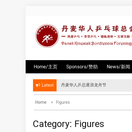
Skip
to
content
Home/主页
Sponsors/赞助
News/新闻
丹麦华人乒总逐浪龙舟节
丹华乒总第八届 “丹华杯” 友谊赛
Latest
Home
Figures
Category:
Figures