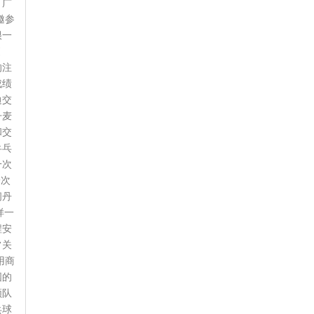
、广
邀参
很一
引
的注
成绩
边交
丹麦
和交
乒乓
一次
一次
问丹
样一
程安
常关
用商
国的
领队
乓球