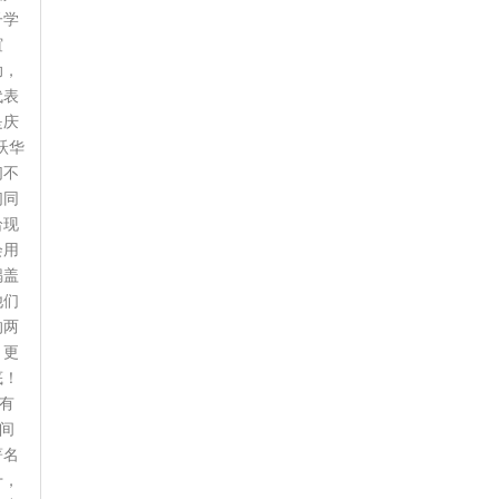
子学
谊
助，
代表
是庆
跃华
们不
们同
给现
会用
锅盖
他们
的两
，更
底！
有
间
著名
十，