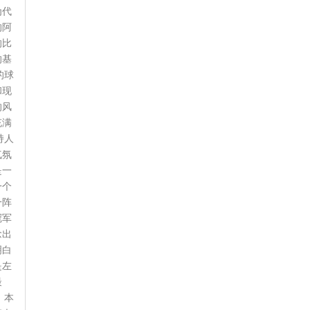
为代
的阿
的比
的基
的球
和现
的风
充满
持人
气氛
是一
一个
一阵
冠军
念出
明白
是左
最
 本