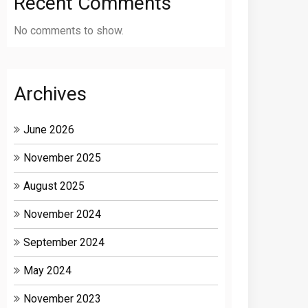
Recent Comments
No comments to show.
Archives
June 2026
November 2025
August 2025
November 2024
September 2024
May 2024
November 2023