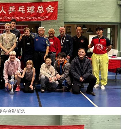
组委会合影留念