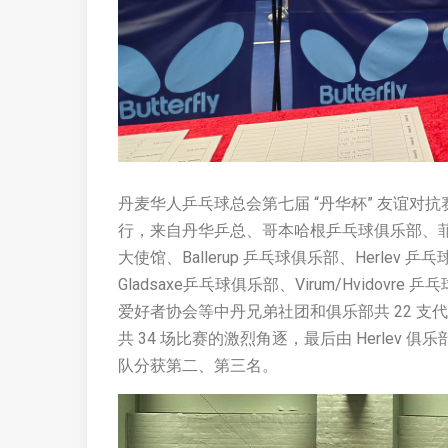
丹麦华人乒乓球总会第七届 “丹华杯” 友谊对抗赛于
行，来自丹华乒总、哥本哈根乒乓球俱乐部、菲德
大使馆、Ballerup 乒乓球俱乐部、Herlev
Gladsaxe乒乓球俱乐部、Virum/Hvidovre 
爱好者协会等中丹兄弟社团和俱乐部共 22 支代
共 34 场比赛的激烈角逐，最后由 Herlev 俱乐部夺
队分获第二、第三名。