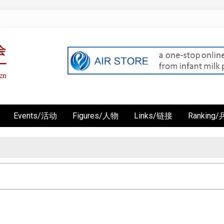
Events/活动
Figures/人物
Links/链接
Rankin