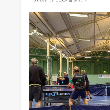
On
November 3, 2024
By
admin