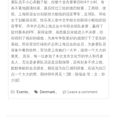
赛队员不小心弄翻了船，但整个龙舟赛事历时4个小时、有
条不紊地圆满结束。最后经过三轮的激烈较量，工商联、使
馆、上海联谊会分别获得大船组的冠亚季军，足球队、哥哈
女子划艇俱乐部、快乐美人鱼中文学校分别获得小船组的冠
亚季军。 丹华乒总和上海总会今年联合组队参赛，赢得了
捉对厮杀的PK，获得金牌。虽然最后未能进入半决赛，但
却得到了很好的锻炼，为来年争取更好的成绩打下了坚实的
基础。而在背后忙碌的乒总和上海总会的会员，为参赛队员
准备午餐和饮料，军功章上有她们一大半，值得一个大大的
褒奖。 其实，每一位参加了本次龙舟文化节的华人和丹麦
友人，无论是参赛队员还是后勤保障，还有好多不求上镜、
默默奉献的会员朋友，都应该为自己感到骄傲，应该为自己
点一个大大的赞。期待明年再见！ [图：陈瑞金 等；文：孙
少波]
Events
Denmark
Leave a comment