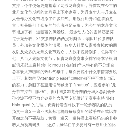
支持，今年使馆更是捐赠了两艘龙舟赛船，并首次在今年的
龙舟文化节期间的龙舟赛上下水参赛，为丹麦华人与丹麦友
人合作办文化节增添了许多底气。那靓丽船身和点睛的龙
首，则是吸引了众多的与会者驻足留影，为今年的龙舟文化
节增加了有一道靓丽的风景线。 最激动人心的当然还是莫
过于龙舟赛。34支参赛队两两捉对厮杀，每队11位参赛队
员，外加各文化团体的演员、各华人社团负责美食摊位的朋
友以及众多的龙舟文化节观众，人数不说特别多，总得有个
七、八百人光顾文化节，负责龙舟赛赛事安排的哥本哈根划
艇俱乐部主席 Niels Holmquist 在咱们华人特有的不分场合
总喜欢大声喧哗的热烈气氛中，每次要说个什么事情都要说
上不计其数的 “Attention please” 却每次都不得不放弃自己
的努力，急眼了甚至用话筒喊出了 “shut up”，应邀参加 “龙
舟节主持节目队伍” 、但计划参加龙舟赛的丹华乒总副会长
孙少波不得不放弃参赛的念头而专职做起了赛事主持 Niels
Holmquist 的助理，负责转着圈寻找下一轮参赛队的队员，
负责一遍又一遍不厌其烦地提醒每条赛船的鼓手在正式比赛
开始之前不要敲鼓，负责一遍又一遍将涌上赛船码头的非参
赛人员劝离码头 …… 还好，虽然在半决赛时有一艘船上的比