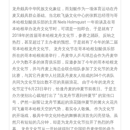
龙舟颇具中华民族文化象征，而划艇作为一项体育运动在丹
麦又颇具群众基础。当北欧飞扬文化中心的张辉总经理与哥
本哈根划艇俱乐部的主席 Niels Holmquist 一年前谈及在哥
本哈根举办龙舟文化节时，可谓是一拍即合。于是就有了
2018年的首届哥本哈根龙舟文化节，参赛之踊跃、反响之
热烈，甚至超过了主办者的预想。于是就有了今年的第二届
哥本哈根龙舟文化节。 龙舟文化节在哥本哈根划艇俱乐部
所在的哥本哈根南港举行，丹麦华人乒乓球总会作为丹麦华
人中为数不多的体育俱乐部，应邀参加了今年的哥本哈根龙
舟文化节，并与丹麦上海总会联合组队参加了文化节的龙舟
比赛，与其它丹麦华人社团及丹麦友人组成的34个代表队
共同为文化节划出数不尽的美丽浪花。 由于今年的龙舟文
化节定于6月23日举行，恰逢丹麦的仲夏节前夜日。于是主
办方便别出心裁地打出了 “当龙舟节遇到仲夏节” 的宣传口
号，俨然一副誓让龙舟节溅起的浪花随仲夏节的篝火火花共
同飞遍哥本哈根天空的气势，着实令人敬佩。 作为文化节
的开场戏，极具中华文化特色的舞狮表演首先闪亮登场。虽
然只有短短的几分钟，却是为龙舟文化节拉开了热烈的序
幕。 龙舟文化节从一开始就得到了中国驻丹麦使馆的鼎力