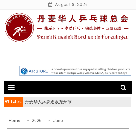
Skip
August 8, 2026
to
content
Latest
丹麦华人乒总逐浪龙舟节
Home
2026
June