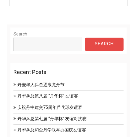
Search
SEARCH
Recent Posts
丹麦华人乒总逐浪龙舟节
丹华乒总第八届 “丹华杯” 友谊赛
庆祝丹中建交75周年乒乓球友谊赛
丹华乒总第七届 “丹华杯” 友谊对抗赛
丹华乒总和全丹学联举办国庆友谊赛