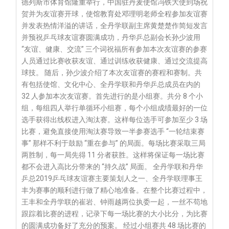
德列斯市体育馆隆重举行，中国驻丹麦使馆冯铁大使到场祝
贺并为友谊赛开球，使馆教育处邓理明老师全程参加友谊赛
并发表热情洋溢的讲话，全丹学联副主席黄楚楚作简短发言
并预祝乒乓球友谊赛圆满成功，丹华乒总副会长孙少波用
“友谊、健康、交流” 三个词祝福所有参加本次友谊赛的参赛
人员通过比赛收获友谊、通过训练收获健康、通过交流提高
球技。 随后，孙少波介绍了本次友谊赛的赛程和赛制。共
有包括使馆、文化中心、全丹学联和丹华乒总成员在内的
32 人参加本次友谊赛。首先进行的是小组赛。共分 8 个小
组，每组四人举行单循环小组赛，每个小组成绩最好的一位
选手获得出线权进入淘汰赛。这样每位选手可参加至少 3 场
比赛，避免直接使用淘汰赛导致一半参赛选手 “一轮结束赛
事” 那样不利于鼓励 “重在参与” 的局面。每场比赛采取三局
两胜制，每一局先得 11 分者获胜。这样将保证每一场比赛
都不会进入高比分带来的 “持久战” 局面。 全丹学联和丹华
乒总2019乒乓球友谊赛主要策划人之一、全丹学联理事王
丰为赛事的顺利进行做了精心地准备。在整个比赛过程中，
王丰和全丹学联的崔岩、钟雨越两位执委一起，一丝不苟地
跟踪着比赛的进程，记录下每一场比赛的大小比分，为比赛
的圆满成功备好了充分的预案。 经过小组赛共 48 场比赛的