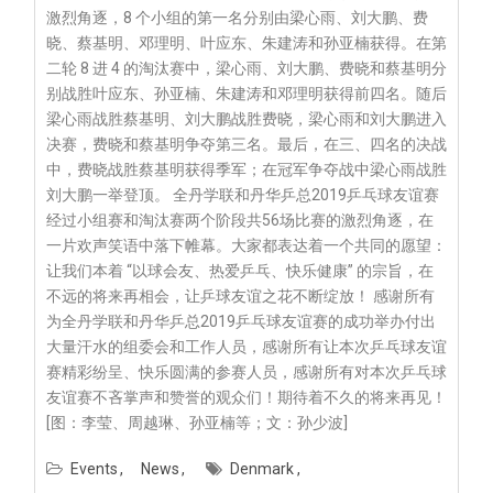
激烈角逐，8 个小组的第一名分别由梁心雨、刘大鹏、费
晓、蔡基明、邓理明、叶应东、朱建涛和孙亚楠获得。在第
二轮 8 进 4 的淘汰赛中，梁心雨、刘大鹏、费晓和蔡基明分
别战胜叶应东、孙亚楠、朱建涛和邓理明获得前四名。随后
梁心雨战胜蔡基明、刘大鹏战胜费晓，梁心雨和刘大鹏进入
决赛，费晓和蔡基明争夺第三名。最后，在三、四名的决战
中，费晓战胜蔡基明获得季军；在冠军争夺战中梁心雨战胜
刘大鹏一举登顶。 全丹学联和丹华乒总2019乒乓球友谊赛
经过小组赛和淘汰赛两个阶段共56场比赛的激烈角逐，在
一片欢声笑语中落下帷幕。大家都表达着一个共同的愿望：
让我们本着 “以球会友、热爱乒乓、快乐健康” 的宗旨，在
不远的将来再相会，让乒球友谊之花不断绽放！ 感谢所有
为全丹学联和丹华乒总2019乒乓球友谊赛的成功举办付出
大量汗水的组委会和工作人员，感谢所有让本次乒乓球友谊
赛精彩纷呈、快乐圆满的参赛人员，感谢所有对本次乒乓球
友谊赛不吝掌声和赞誉的观众们！期待着不久的将来再见！
[图：李莹、周越琳、孙亚楠等；文：孙少波]
Events
News
Denmark