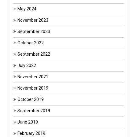
May 2024
November 2023
September 2023
October 2022
September 2022
July 2022
November 2021
November 2019
October 2019
September 2019
June 2019
February 2019