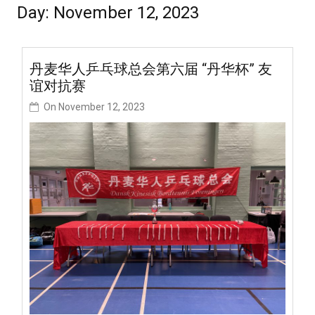
Day:
November 12, 2023
丹麦华人乒乓球总会第六届 “丹华杯” 友
谊对抗赛
On
November 12, 2023