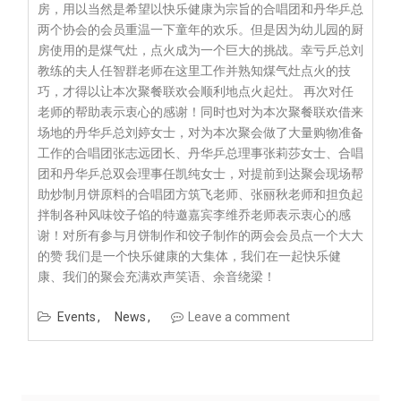
房，用以当然是希望以快乐健康为宗旨的合唱团和丹华乒总
两个协会的会员重温一下童年的欢乐。但是因为幼儿园的厨
房使用的是煤气灶，点火成为一个巨大的挑战。幸亏乒总刘
教练的夫人任智群老师在这里工作并熟知煤气灶点火的技
巧，才得以让本次聚餐联欢会顺利地点火起灶。 再次对任
老师的帮助表示衷心的感谢！同时也对为本次聚餐联欢借来
场地的丹华乒总刘婷女士，对为本次聚会做了大量购物准备
工作的合唱团张志远团长、丹华乒总理事张莉莎女士、合唱
团和丹华乒总双会理事任凯纯女士，对提前到达聚会现场帮
助炒制月饼原料的合唱团方筑飞老师、张丽秋老师和担负起
拌制各种风味饺子馅的特邀嘉宾李维乔老师表示衷心的感
谢！对所有参与月饼制作和饺子制作的两会会员点一个大大
的赞 我们是一个快乐健康的大集体，我们在一起快乐健
康、我们的聚会充满欢声笑语、余音绕梁！
Events
News
Leave a comment